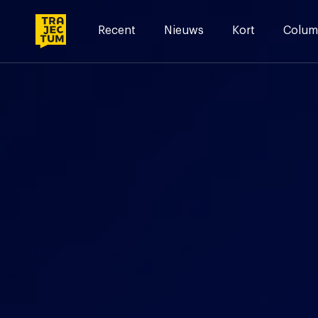
Skip
to
Recent
Nieuws
Kort
Colum
content