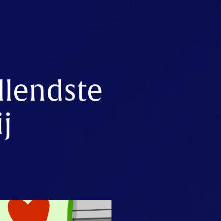
llendste
j