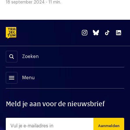
18 september 2024 - 11 min.
Zoeken
menu
Menu
Meld je aan voor de nieuwsbrief
Aanmelden