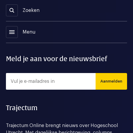
Zoeken
menu
Menu
Meld je aan voor de nieuwsbrief
Aanmelden
Trajectum
Trajectum Online brengt nieuws over Hogeschool
Utrecht. Met dagelijkse berichtgeving, columns,