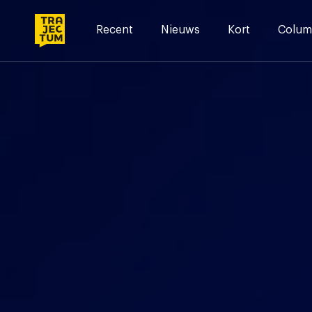
Skip
to
Recent
Nieuws
Kort
Colum
content