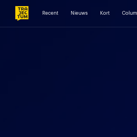
Skip
to
Recent
Nieuws
Kort
Colum
content