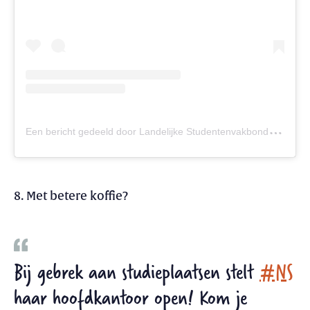
E
en bericht gedeeld door Landelijke Studentenvakbond (@lsvb.studentenbond)
8. Met betere koffie?
Bij gebrek aan studieplaatsen stelt
#NS
haar hoofdkantoor open! Kom je