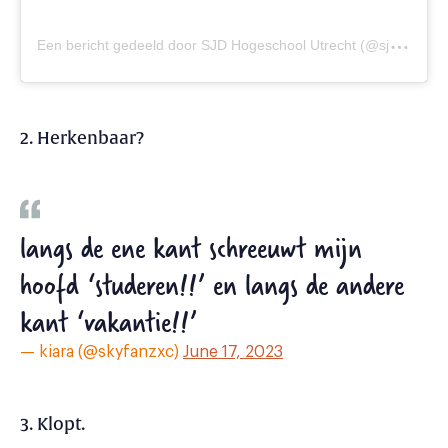
E
en bericht gedeeld door SJD Hogeschool Utrecht (@sjdutrecht)
2. Herkenbaar?
langs de ene kant schreeuwt mijn
hoofd ‘studeren!!’ en langs de andere
kant ‘vakantie!!’
— kiara (@skyfanzxc)
June 17, 2023
3. Klopt.