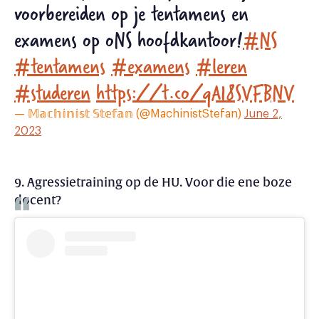
voorbereiden op je tentamens en
examens op oNS hoofdkantoor!
#NS
#tentamens
#examens
#leren
#studeren
https://t.co/qA18SVFBNV
— 𝕄𝕒𝕔𝕙𝕚𝕟𝕚𝕤𝕥 𝕊𝕥𝕖𝕗𝕒𝕟 (@MachinistStefan)
June 2,
2023
9. Agressietraining op de HU. Voor die ene boze
docent?