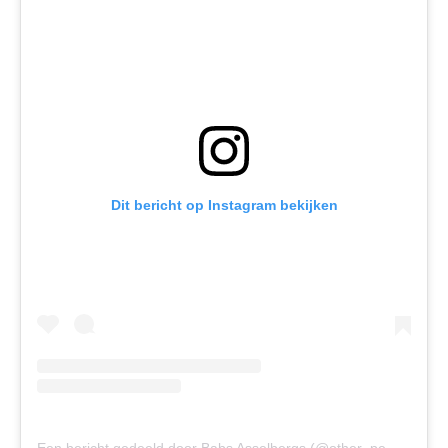
Dit bericht op Instagram bekijken
E
en bericht gedeeld door Babs Asselbergs (@other_perspective_by)