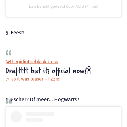
Een bericht gedeeld door NOS (@nos)
5. Feest!
@thegirlintheblackdress
Draftttt but its official now!🍾
♬ as it was teaser – lizzie!
6. Escher? Of meer… Hogwarts?