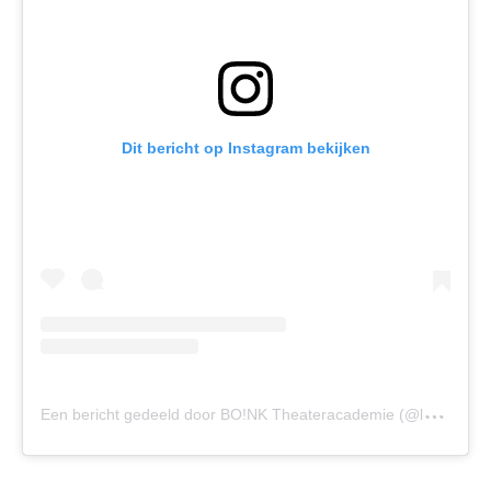
Dit bericht op Instagram bekijken
E
en bericht gedeeld door BO!NK Theateracademie (@lerenvantheater)