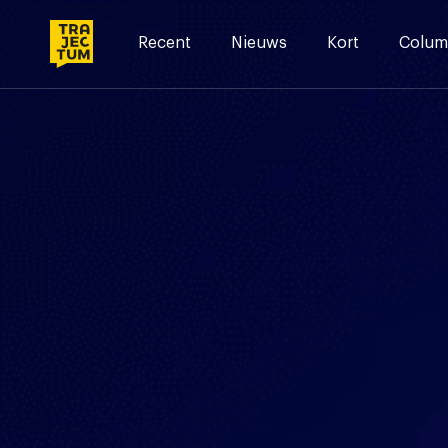
Skip
to
Recent
Nieuws
Kort
Colum
content