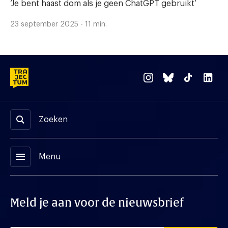
‘Je bent haast dom als je geen ChatGPT gebruikt’
23 september 2025 - 11 min.
Zoeken
menu
Menu
Meld je aan voor de nieuwsbrief