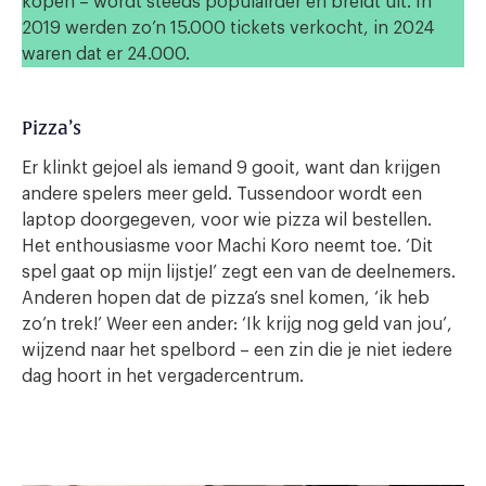
kopen – wordt steeds populairder en breidt uit. In
2019 werden zo’n 15.000 tickets verkocht, in 2024
waren dat er 24.000.
Pizza’s
Er klinkt gejoel als iemand 9 gooit, want dan krijgen
andere spelers meer geld. Tussendoor wordt een
laptop doorgegeven, voor wie pizza wil bestellen.
Het enthousiasme voor Machi Koro neemt toe. ‘Dit
spel gaat op mijn lijstje!’ zegt een van de deelnemers.
Anderen hopen dat de pizza’s snel komen, ‘ik heb
zo’n trek!’ Weer een ander: ‘Ik krijg nog geld van jou’,
wijzend naar het spelbord – een zin die je niet iedere
dag hoort in het vergadercentrum.