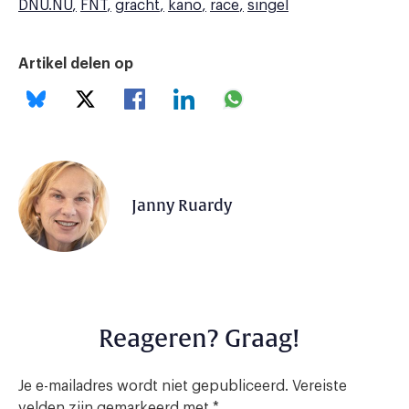
DNU.NU
FNT
gracht
kano
race
singel
Artikel delen op
Janny Ruardy
Reageren? Graag!
Je e-mailadres wordt niet gepubliceerd.
Vereiste
velden zijn gemarkeerd met
*