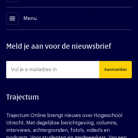
menu
Menu
Meld je aan voor de nieuwsbrief
Aanmelden
Trajectum
Trajectum Online brengt nieuws over Hogeschool
Utrecht. Met dagelijkse berichtgeving, columns,
interviews, achtergronden, foto's, video's en
podcasts. Voor studenten en medewerkers. Van een