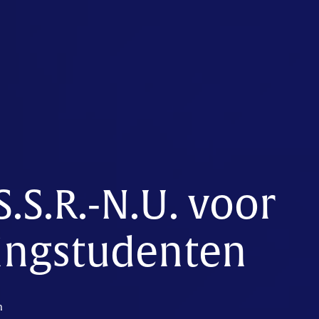
S.S.R.-N.U. voor
lingstudenten
n