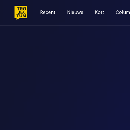
Skip
to
Recent
Nieuws
Kort
Colum
content