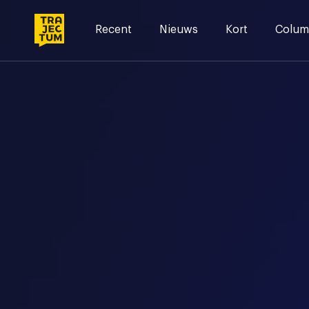
Skip
to
Recent
Nieuws
Kort
Colum
content