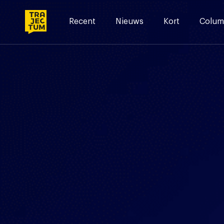
Skip
to
Recent
Nieuws
Kort
Colum
content