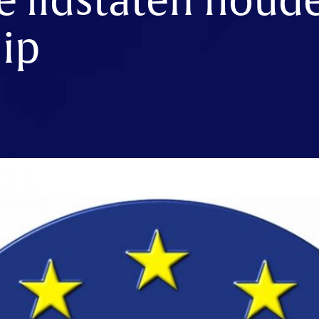
e lidstaten houd
ip