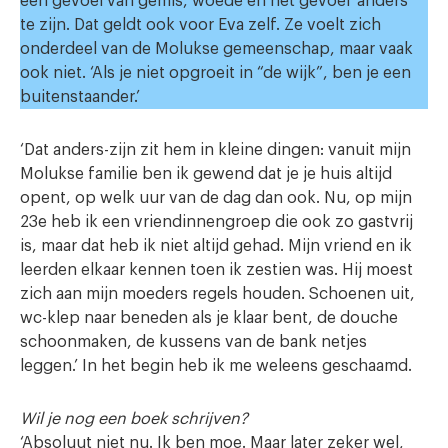
een gevoel van gemis, woede en het gevoel ‘anders’
te zijn. Dat geldt ook voor Eva zelf. Ze voelt zich
onderdeel van de Molukse gemeenschap, maar vaak
ook niet. ‘Als je niet opgroeit in “de wijk”, ben je een
buitenstaander.’
‘Dat anders-zijn zit hem in kleine dingen: vanuit mijn
Molukse familie ben ik gewend dat je je huis altijd
opent, op welk uur van de dag dan ook. Nu, op mijn
23e heb ik een vriendinnengroep die ook zo gastvrij
is, maar dat heb ik niet altijd gehad. Mijn vriend en ik
leerden elkaar kennen toen ik zestien was. Hij moest
zich aan mijn moeders regels houden. Schoenen uit,
wc-klep naar beneden als je klaar bent, de douche
schoonmaken, de kussens van de bank netjes
leggen.’ In het begin heb ik me weleens geschaamd.
Wil je nog een boek schrijven?
‘Absoluut niet nu. Ik ben moe. Maar later zeker wel,