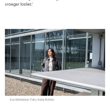
vroeger losliet.’
Eva Metselaar. Foto: Kees Rutten