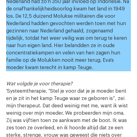
Nederland had zo’n 350 jaar invloed op Indonesië. Na
de onafhankelijkheidsoorlog kwam het land in 1949
los. De 12,5 duizend Molukse militairen die voor
Nederland hadden gevochten werden toen met hun
gezinnen naar Nederland gehaald, zogenaamd
tijdelijk, totdat het weer veilig was om terug te keren
naar hun eigen land. Hier belandden ze in oude
concentratiekampen en velen van hen zagen hun
familie op de Molukken nooit meer terug. Eva’s
moeder kwam terecht in kamp Teuge.
Wat volgde je voor therapie?
‘Systeemtherapie. “Stel je voor dat je je moeder bent
en je zit in het kamp Teuge waar ze geboren is”, zei
mijn therapeut. Dat deed weinig met me, want ik wist
weinig over mijn moeder. We probeerden mijn oma.
Zij was vijftien toen ze aankwam met de boot. Ik was
zes toen ze overleed, en ik hoorde altijd dat ze een
sterke, strenge, vrouw was geweest die niets over