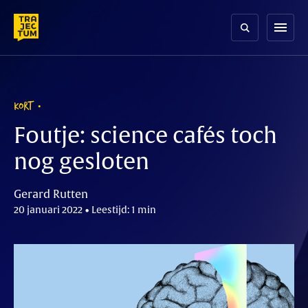
Skip
to
menu
content
KORT
Foutje: science cafés toch
nog gesloten
Gerard Rutten
20 januari 2022 • Leestijd: 1 min