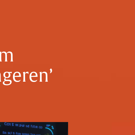
om
ngeren’