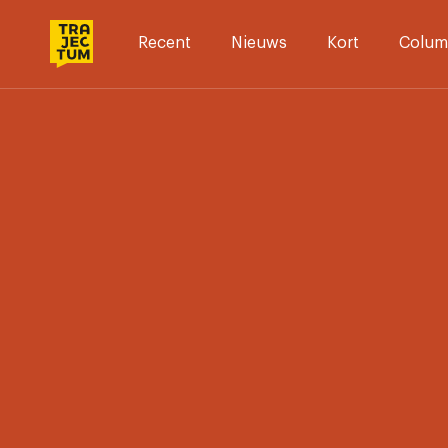
Skip
to
Recent
Nieuws
Kort
Colum
content