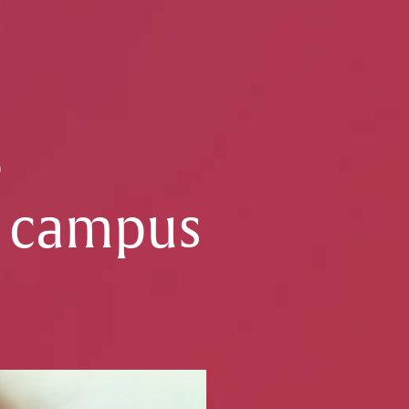
e
n campus