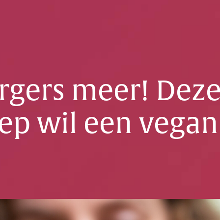
rgers meer! Dez
oep wil een vega