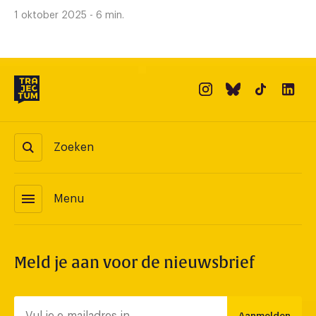
1 oktober 2025 - 6 min.
Zoeken
menu
Menu
Meld je aan voor de nieuwsbrief
Aanmelden