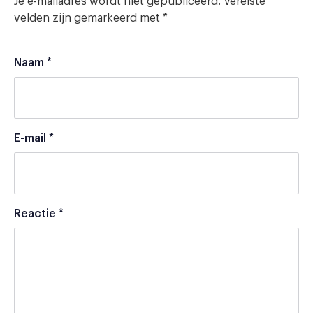
Je e-mailadres wordt niet gepubliceerd.
Vereiste
velden zijn gemarkeerd met
*
Naam
*
E-mail
*
Reactie
*