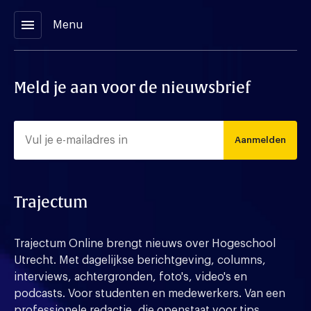
menu
Menu
Meld je aan voor de nieuwsbrief
Aanmelden
Trajectum
Trajectum Online brengt nieuws over Hogeschool
Utrecht. Met dagelijkse berichtgeving, columns,
interviews, achtergronden, foto's, video's en
podcasts. Voor studenten en medewerkers. Van een
professionele redactie, die openstaat voor tips,