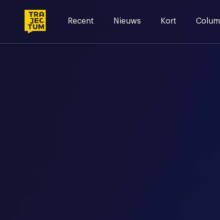
Skip
to
Recent
Nieuws
Kort
Colum
content