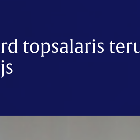
d topsalaris ter
js