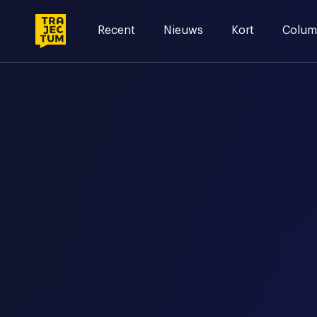
Skip
to
Recent
Nieuws
Kort
Colum
content