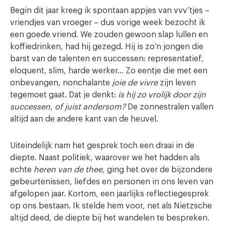
Begin dit jaar kreeg ik spontaan appjes van vvv’tjes –
vriendjes van vroeger – dus vorige week bezocht ik
een goede vriend. We zouden gewoon slap lullen en
koffiedrinken, had hij gezegd. Hij is zo’n jongen die
barst van de talenten en successen: representatief,
eloquent, slim, harde werker… Zo eentje die met een
onbevangen, nonchalante
joie de vivre
zijn leven
tegemoet gaat. Dat je denkt:
is hij zo vrolijk door zijn
successen, of juist andersom?
De zonnestralen vallen
altijd aan de andere kant van de heuvel.
Uiteindelijk nam het gesprek toch een draai in de
diepte. Naast politiek, waarover we het hadden als
echte
heren van de thee
, ging het over de bijzondere
gebeurtenissen, liefdes en personen in ons leven van
afgelopen jaar. Kortom, een jaarlijks reflectiegesprek
op ons bestaan. Ik stelde hem voor, net als Nietzsche
altijd deed, de diepte bij het wandelen te bespreken.