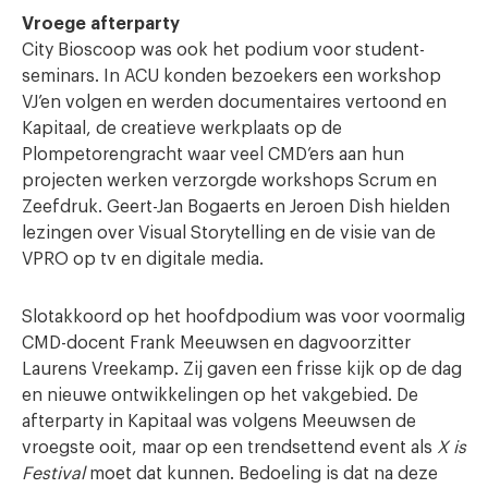
Vroege after
p
arty
City Bioscoop was ook het podium voor student-
seminars. In ACU konden bezoekers een workshop
VJ’en volgen en werden documentaires vertoond en
Kapitaal, de creatieve werkplaats op de
Plompetorengracht waar veel CMD’ers aan hun
projecten werken verzorgde workshops Scrum en
Zeefdruk. Geert-Jan Bogaerts en Jeroen Dish hielden
lezingen over Visual Storytelling en de visie van de
VPRO op tv en digitale media.
Slotakkoord op het hoofdpodium was voor voormalig
CMD-docent Frank Meeuwsen en dagvoorzitter
Laurens Vreekamp. Zij gaven een frisse kijk op de dag
en nieuwe ontwikkelingen op het vakgebied. De
afterparty in Kapitaal was volgens Meeuwsen de
vroegste ooit, maar op een trendsettend event als
X is
Festival
moet dat kunnen. Bedoeling is dat na deze