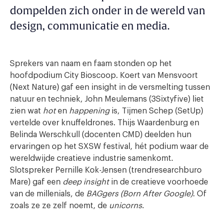
dompelden zich onder in de wereld van
design, communicatie en media.
Sprekers van naam en faam stonden op het
hoofdpodium City Bioscoop. Koert van Mensvoort
(Next Nature) gaf een insight in de versmelting tussen
natuur en techniek, John Meulemans (3Sixtyfive) liet
zien wat
hot
en
happening
is, Tijmen Schep (SetUp)
vertelde over knuffeldrones. Thijs Waardenburg en
Belinda Werschkull (docenten CMD) deelden hun
ervaringen op het SXSW festival, hét podium waar de
wereldwijde creatieve industrie samenkomt.
Slotspreker Pernille Kok-Jensen (trendresearchburo
Mare) gaf een
deep insight
in de creatieve voorhoede
van de millenials, de
BAGgers (Born After Google)
. Of
zoals ze ze zelf noemt, de
unicorns
.