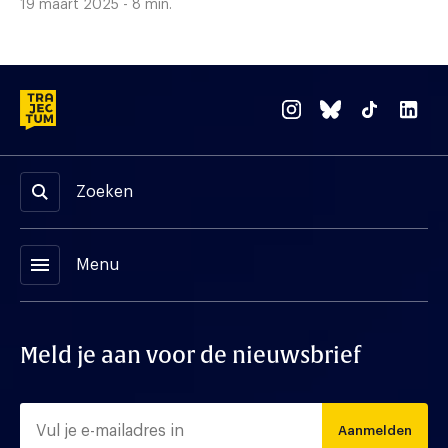
19 maart 2025 - 8 min.
Zoeken
menu
Menu
Meld je aan voor de nieuwsbrief
Aanmelden