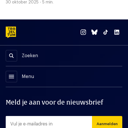
30 oktober 2025 - 5 min.
Zoeken
menu
Menu
Meld je aan voor de nieuwsbrief
Aanmelden