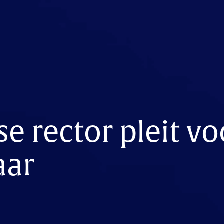
e rector pleit vo
aar