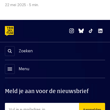
22 mei 2025 - 5 min.
Zoeken
menu
Menu
Meld je aan voor de nieuwsbrief
Aanmelden