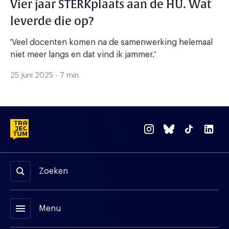
Vier jaar STERKplaats aan de HU. Wat
leverde die op?
'Veel docenten komen na de samenwerking helemaal
niet meer langs en dat vind ik jammer.'
25 juni 2025 - 7 min.
Zoeken
menu
Menu