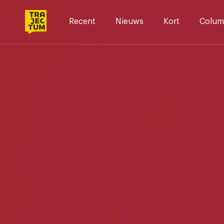
Skip
to
Recent
Nieuws
Kort
Colum
content