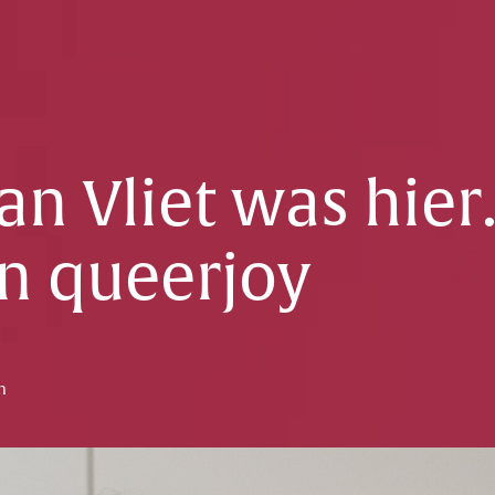
n Vliet was hier
n queerjoy
n