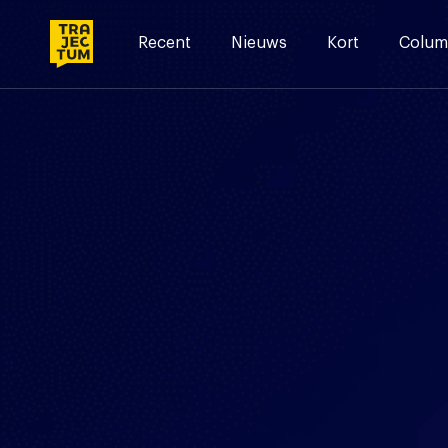
Skip
to
Recent
Nieuws
Kort
Colum
content