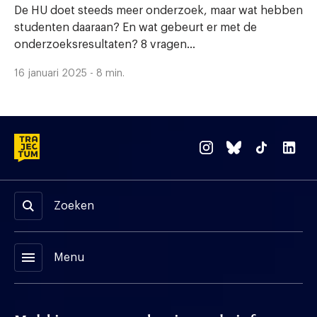
De HU doet steeds meer onderzoek, maar wat hebben
studenten daaraan? En wat gebeurt er met de
onderzoeksresultaten? 8 vragen...
16 januari 2025 - 8 min.
Zoeken
menu
Menu