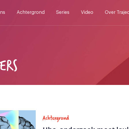
ns
Achtergrond
Series
Video
Over Traje
VERS
Achtergrond