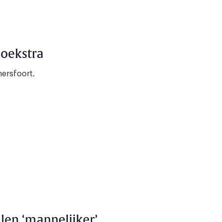
Hoekstra
ersfoort.
len ‘mannelijker’