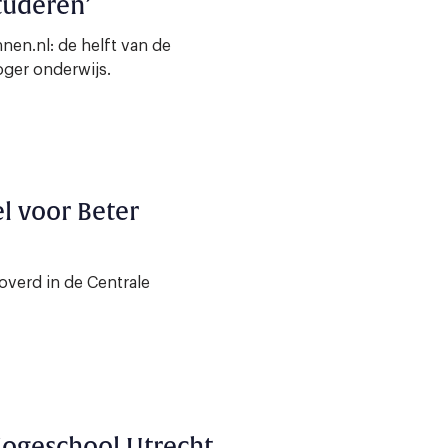
tuderen’
en.nl: de helft van de
oger onderwijs.
el voor Beter
overd in de Centrale
Hogeschool Utrecht