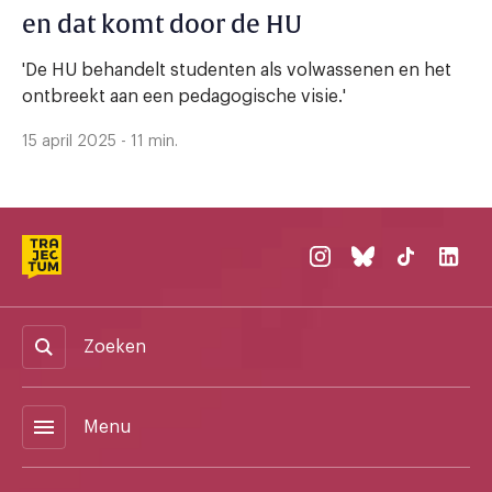
en dat komt door de HU
'De HU behandelt studenten als volwassenen en het
ontbreekt aan een pedagogische visie.'
15 april 2025 - 11 min.
Zoeken
menu
Menu