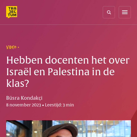
Skip
to
menu
content
VIDEO
Hebben docenten het over
Israël en Palestina in de
klas?
Büsra Kondakçi
8 november 2023 • Leestijd: 3 min