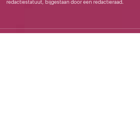
redactiestatuut, bijgestaan door een redactieraad.
Onafhankelijk nieuws voor de HU
Privacy
Cookies