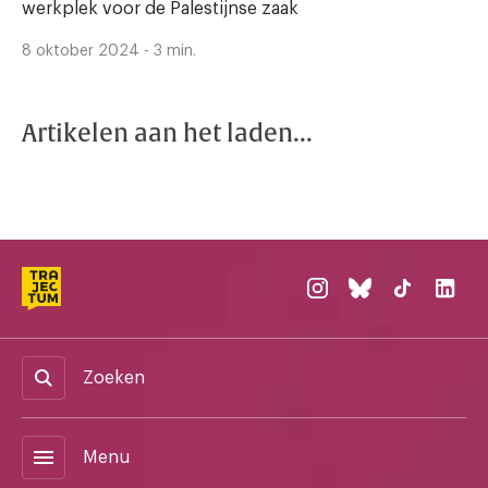
werkplek voor de Palestijnse zaak
8 oktober 2024 - 3 min.
Artikelen aan het laden...
Zoeken
menu
Menu