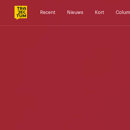
Skip
to
Recent
Nieuws
Kort
Colum
content