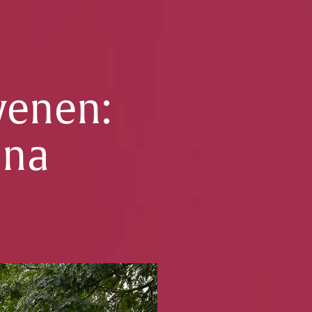
wenen:
ina