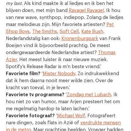
my last
. Als kind maakte ik al liedjes en ik ben het
blijven doen, met mijn band
Ravage! Ravage!
. Ik hou
van new wave, synthpop, indiepop. Zolang de liedjes
maar melodieus zijn. Mijn favoriete artiesten?
Pet
Shop Boys
,
The Smiths
,
Soft Cell
,
Kate Bush
.
Nederlandstalig kan ook:
Kronenburgpark
van Frank
Boeijen vind ik bijvoorbeeld prachtig. De meest
ondergewaardeerde Nederlandse artiest?
Thomas
Azier
. Het meest luister ik naar nieuwe muziek.
Spotify’s Release Radar is m’n beste vriend.’
Favoriete film?
‘
Mister Nobody
. Zo indrukwekkend
dat ik hem daarna nooit meer wilde zien. Over de
kracht van toeval, in je leven.’
Favoriete tv programma?
‘
Zondag met Lubach
. Ik
hou niet zo van humor, maar Arjen presteert het om
me regelmatig hardop te laten lachen.’
Favoriete fotograaf?
‘
Michael Wolf
. Fotografeert
nare dingen, zoals flats in Azië of
verdrukte mensen
in de metro
. Maar prachtige beelden. Vroeger hadden