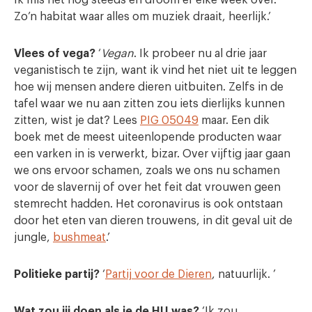
Zo’n habitat waar alles om muziek draait, heerlijk.’
Vlees of vega?
‘
Vegan
. Ik probeer nu al drie jaar
veganistisch te zijn, want ik vind het niet uit te leggen
hoe wij mensen andere dieren uitbuiten. Zelfs in de
tafel waar we nu aan zitten zou iets dierlijks kunnen
zitten, wist je dat? Lees
PIG 05049
maar. Een dik
boek met de meest uiteenlopende producten waar
een varken in is verwerkt, bizar. Over vijftig jaar gaan
we ons ervoor schamen, zoals we ons nu schamen
voor de slavernij of over het feit dat vrouwen geen
stemrecht hadden. Het coronavirus is ook ontstaan
door het eten van dieren trouwens, in dit geval uit de
jungle,
bushmeat
.’
Politieke partij?
‘
Partij voor de Dieren
, natuurlijk. ’
Wat zou jij doen als je de HU was?
‘Ik zou