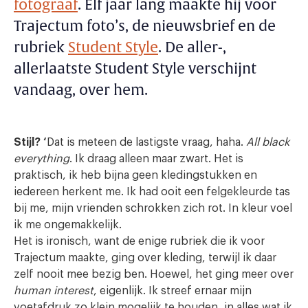
fotograaf
. Elf jaar lang maakte hij voor
Trajectum foto’s, de nieuwsbrief en de
rubriek
Student Style
. De aller-,
allerlaatste Student Style verschijnt
vandaag, over hem.
Stijl? ‘
Dat is meteen de lastigste vraag, haha.
All black
everything
. Ik draag alleen maar zwart. Het is
praktisch, ik heb bijna geen kledingstukken en
iedereen herkent me. Ik had ooit een felgekleurde tas
bij me, mijn vrienden schrokken zich rot. In kleur voel
ik me ongemakkelijk.
Het is ironisch, want de enige rubriek die ik voor
Trajectum maakte, ging over kleding, terwijl ik daar
zelf nooit mee bezig ben. Hoewel, het ging meer over
human interest
, eigenlijk. Ik streef ernaar mijn
voetafdruk zo klein mogelijk te houden, in alles wat ik