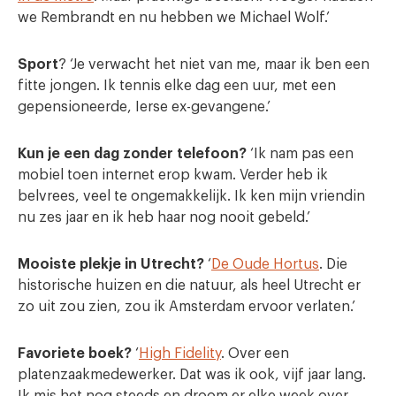
we Rembrandt en nu hebben we Michael Wolf.’
Sport
? ‘Je verwacht het niet van me, maar ik ben een
fitte jongen. Ik tennis elke dag een uur, met een
gepensioneerde, Ierse ex-gevangene.’
Kun je een dag zonder telefoon?
‘Ik nam pas een
mobiel toen internet erop kwam. Verder heb ik
belvrees, veel te ongemakkelijk. Ik ken mijn vriendin
nu zes jaar en ik heb haar nog nooit gebeld.’
Mooiste plekje in Utrecht?
‘
De Oude Hortus
. Die
historische huizen en die natuur, als heel Utrecht er
zo uit zou zien, zou ik Amsterdam ervoor verlaten.’
Favoriete boek?
‘
High Fidelity
. Over een
platenzaakmedewerker. Dat was ik ook, vijf jaar lang.
Ik mis het nog steeds en droom er elke week over.