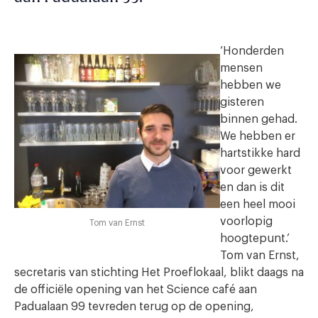
‘Honderden
mensen
hebben we
gisteren
binnen gehad.
We hebben er
hartstikke hard
voor gewerkt
en dan is dit
een heel mooi
voorlopig
Tom van Ernst
hoogtepunt.’
Tom van Ernst,
secretaris van stichting Het Proeflokaal, blikt daags na
de officiële opening van het Science café aan
Padualaan 99 tevreden terug op de opening,