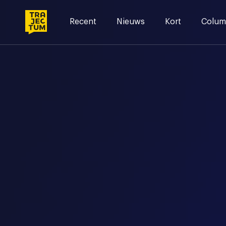
Skip
to
Recent
Nieuws
Kort
Colum
content