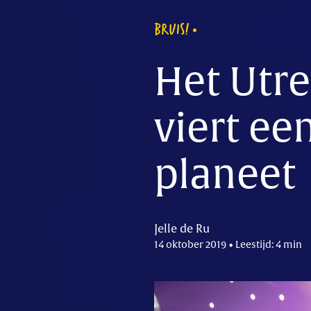
BRUIS!
Het Utr
viert ee
planeet
Jelle de Ru
14 oktober 2019 • Leestijd: 4 min