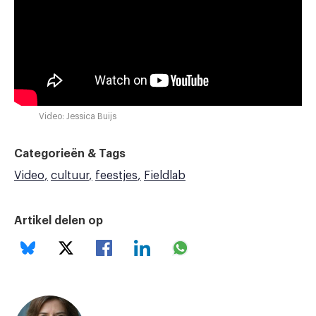
Video: Jessica Buijs
Categorieën & Tags
Video
cultuur
feestjes
Fieldlab
Artikel delen op