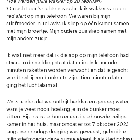
Hoe werden jullie wakker op 28 februari?
‘Om acht uur ’s ochtends schrok ik wakker van een
red alert
op mijn telefoon. We waren bij mijn
stiefmoeder in Tel Aviv. Ik sliep op één kamer samen
met mijn broertje. Mijn oudere zus sliep samen met
mijn andere zusje.
Ik wist niet meer dat ik die app op mijn telefoon had
staan. In de melding staat dat er in de komende
minuten raketten worden verwacht en dat je geacht
wordt nabij een bunker te zijn. Tien minuten later
ging het luchtalarm af.
We zorgden dat we ontbijt hadden en genoeg water,
want je weet nooit hoelang je in de bunker moet
zitten. Bij ons is de bunker een ingebouwde veilige
kamer in het huis, maar omdat er tot 7 oktober 2023
lang geen oorlogsdreiging was geweest, gebruikte
mijn stiefmoeder deze ruimte eigenlijk als kledingkast.