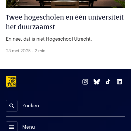
Twee hogescholen en één universiteit
het duurzaamst
En nee, dat is niet Hogeschool Utrecht.
23 mei 2025 - 2 min.
Zoeken
menu
Menu