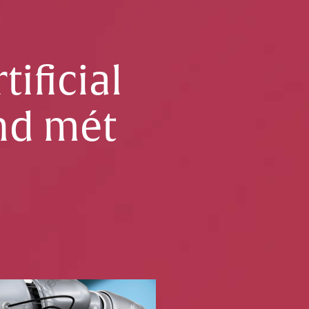
ificial
and mét