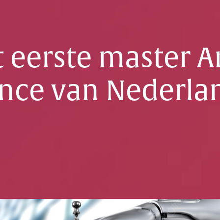
 eerste master Art
ence van Nederl