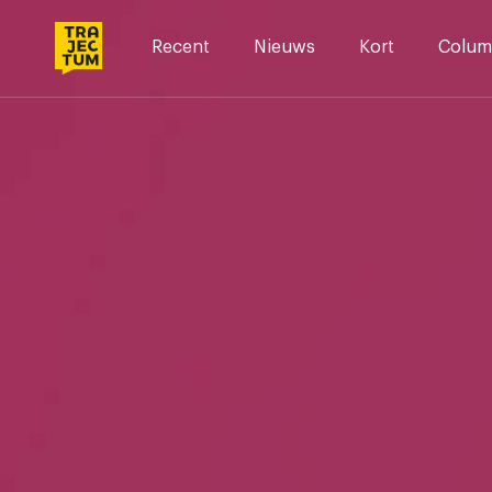
Skip
to
Recent
Nieuws
Kort
Colum
content