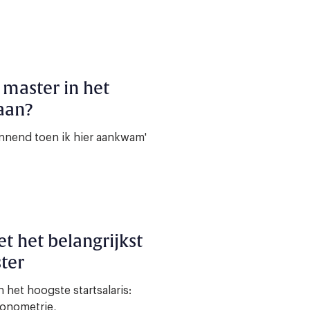
 master in het
aan?
annend toen ik hier aankwam'
iet het belangrijkst
ter
het hoogste startsalaris:
conometrie,