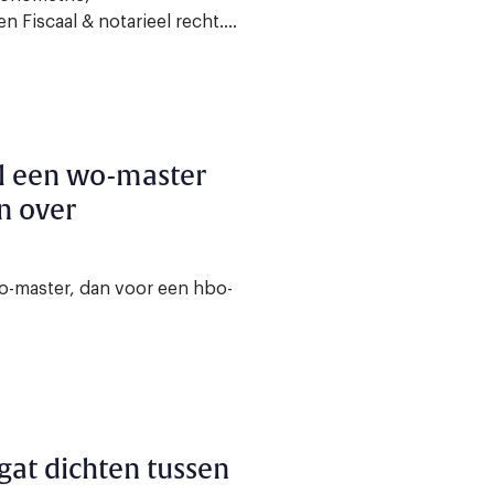
iscaal & notarieel recht....
el een wo-master
n over
o-master, dan voor een hbo-
gat dichten tussen