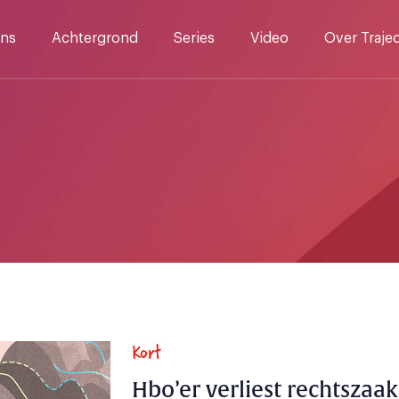
ns
Achtergrond
Series
Video
Over Traje
Kort
Hbo’er verliest rechtszaa