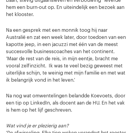
baan, stevig uitgaansleven en verbouwing” leverde
hem een burn-out op. En uiteindelijk een bezoek aan
het klooster.
Na een gesprek met een monnik toog hij naar
Australië en zat een week later, door toedoen van een
kapotte jeep, in een jacuzzi met één van de meest
succesvolle businesscoaches van het continent.
‘Maar de rest van de reis, in mijn eentje, bracht me
vooral zelfinzicht. Ik was te veel bezig geweest met
uiterlijke schijn, te weinig met mijn familie en met wat
ik belangrijk vond in het leven.’
Na nog wat omwentelingen belandde Koevoets, door
een tip op LinkedIn, als docent aan de HU. En het vak
is hem op het lijf geschreven.
Wat vind je er plezierig aan?
‘De afwisseling. Elke tien weken verandert het rooster