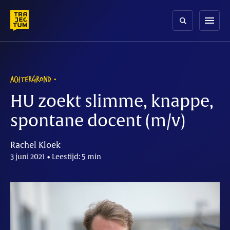
Skip
to
menu
content
ACHTERGROND
HU zoekt slimme, knappe,
spontane docent (m/v)
Rachel Kloek
3 juni 2021 • Leestijd: 5 min