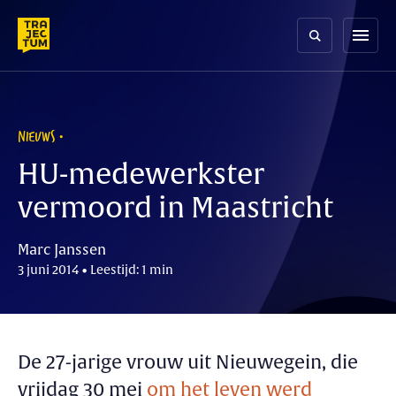
Skip
to
menu
content
NIEUWS
HU-medewerkster
vermoord in Maastricht
Marc Janssen
3 juni 2014 • Leestijd: 1 min
De 27-jarige vrouw uit Nieuwegein, die
vrijdag 30 mei
om het leven werd