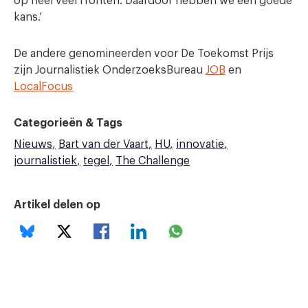
op heel veel fronten. Daardoor hebben we een goede
kans.’
De andere genomineerden voor De Toekomst Prijs
zijn Journalistiek OnderzoeksBureau
JOB
en
LocalFocus
Categorieën & Tags
Nieuws
Bart van der Vaart
HU
innovatie
journalistiek
tegel
The Challenge
Artikel delen op