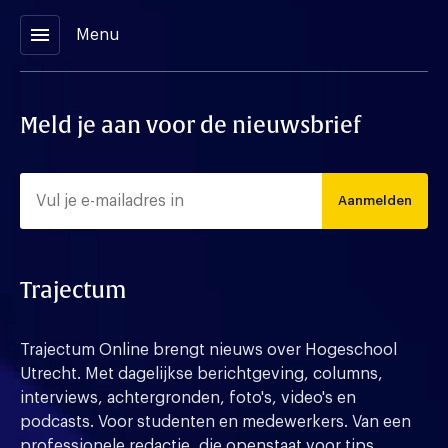
menu
Menu
Meld je aan voor de nieuwsbrief
Aanmelden
Trajectum
Trajectum Online brengt nieuws over Hogeschool
Utrecht. Met dagelijkse berichtgeving, columns,
interviews, achtergronden, foto's, video's en
podcasts. Voor studenten en medewerkers. Van een
professionele redactie, die openstaat voor tips,