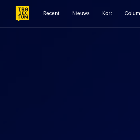
Skip
to
Recent
Nieuws
Kort
Colum
content